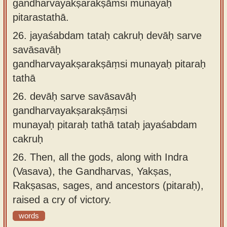
gandharvayakṣarakṣāṁsi munayaḥ
pitarastathā.
26.
jayaśabdam tataḥ cakruḥ devāḥ sarve
savāsavāḥ
gandharvayakṣarakṣāṃsi munayaḥ pitaraḥ
tathā
26.
devāḥ sarve savāsavāḥ
gandharvayakṣarakṣāṃsi
munayaḥ pitaraḥ tathā tataḥ jayaśabdam
cakruḥ
26.
Then, all the gods, along with Indra
(Vasava), the Gandharvas, Yakṣas,
Rakṣasas, sages, and ancestors (pitaraḥ),
raised a cry of victory.
words