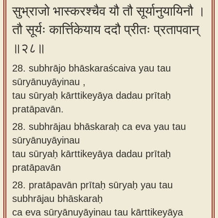
सुभ्राजो भास्करश्चैव यौ तौ सूर्यानुयायिनौ ।
तौ सूर्यः कार्त्तिकेयाय ददौ प्रीतः प्रतापवान्
॥२८॥
28. subhrājo bhāskaraścaiva yau tau
sūryānuyāyinau ,
tau sūryaḥ kārttikeyāya dadau prītaḥ
pratāpavān.
28.
subhrājau bhāskaraḥ ca eva yau tau
sūryānuyāyinau
tau sūryaḥ kārttikeyāya dadau prītaḥ
pratāpavān
28.
pratāpavān prītaḥ sūryaḥ yau tau
subhrājau bhāskaraḥ
ca eva sūryānuyāyinau tau kārttikeyāya