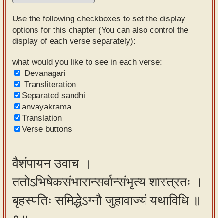
Sanskrit
Use the following checkboxes to set the display
Reading
options for this chapter (You can also control the
display of each verse separately):
Tutor
Sanskrit
what would you like to see in each verse:
Devanagari
text to
Transliteration
speech
Separated sandhi
anvayakrama
Sanskrit
Translation
typing
Verse buttons
tool
Using
वैशंपायन उवाच ।
our
ततोऽभिषेकसंभारान्सर्वान्संभृत्य शास्त्रतः ।
learning
tools
बृहस्पतिः समिद्धेऽग्नौ जुहावाज्यं यथाविधि ॥
Spoken
How to