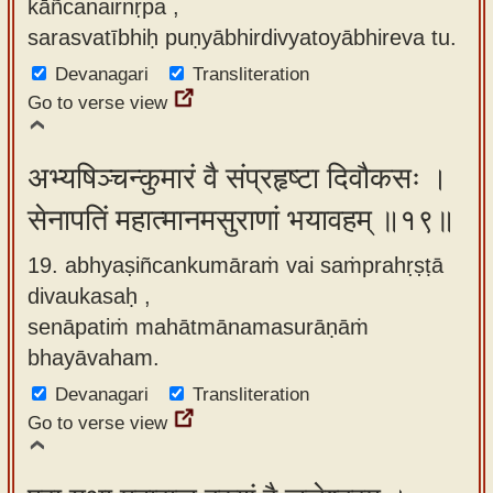
kāñcanairnṛpa ,
sarasvatībhiḥ puṇyābhirdivyatoyābhireva tu.
Devanagari
Transliteration
Go to verse view
अभ्यषिञ्चन्कुमारं वै संप्रहृष्टा दिवौकसः ।
सेनापतिं महात्मानमसुराणां भयावहम् ॥१९॥
19. abhyaṣiñcankumāraṁ vai saṁprahṛṣṭā
divaukasaḥ ,
senāpatiṁ mahātmānamasurāṇāṁ
bhayāvaham.
Devanagari
Transliteration
Go to verse view