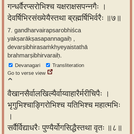
गन्धर्वैरप्सरोभिश्च यक्षराक्षसपन्नगैः ।
देवर्षिभिरसंख्येयैस्तथा ब्रह्मर्षिभिर्वरैः ॥७॥
7. gandharvairapsarobhiśca
yakṣarākṣasapannagaiḥ ,
devarṣibhirasaṁkhyeyaistathā
brahmarṣibhirvaraiḥ.
Devanagari
Transliteration
Go to verse view
वैखानसैर्वालखिल्यैर्वाय्वाहारैर्मरीचिपैः ।
भृगुभिश्चाङ्गिरोभिश्च यतिभिश्च महात्मभिः
।
सर्वैर्विद्याधरैः पुण्यैर्योगसिद्धैस्तथा वृतः ॥८॥