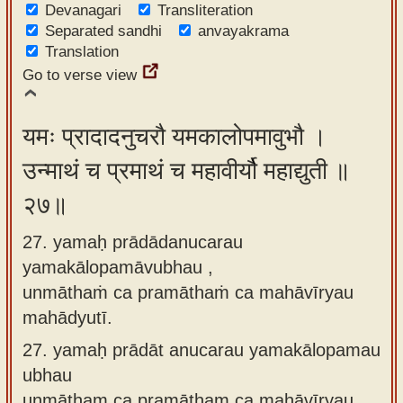
Devanagari
Transliteration
Separated sandhi
anvayakrama
Translation
Go to verse view
यमः प्रादादनुचरौ यमकालोपमावुभौ ।
उन्माथं च प्रमाथं च महावीर्यौ महाद्युती ॥
२७॥
27. yamaḥ prādādanucarau
yamakālopamāvubhau ,
unmāthaṁ ca pramāthaṁ ca mahāvīryau
mahādyutī.
27.
yamaḥ prādāt anucarau yamakālopamau
ubhau
unmātham ca pramātham ca mahāvīryau