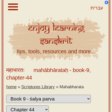
עברית
Enjoy
Learning
About
Sanskrit
Scriptures
Library
tips, tools, resources and more...
Sanskrit
Alphabet
महाभारतः
mahābhārataḥ
- book-9,
Tutor –
chapter-44
desktop
home
»
Scriptures Library
»
Mahabharata
Sanskrit
Alphabet
tutor –
mobile