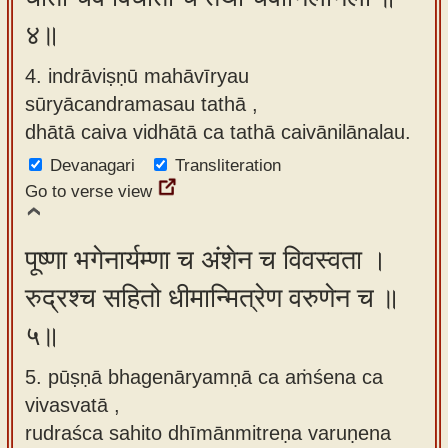
४॥
4. indrāviṣṇū mahāvīryau
sūryācandramasau tathā ,
dhātā caiva vidhātā ca tathā caivānilānalau.
Devanagari
Transliteration
Go to verse view
पूष्णा भगेनार्यम्णा च अंशेन च विवस्वता ।
रुद्रश्च सहितो धीमान्मित्रेण वरुणेन च ॥
५॥
5. pūṣṇā bhagenāryamṇā ca aṁśena ca
vivasvatā ,
rudraśca sahito dhīmānmitreṇa varuṇena