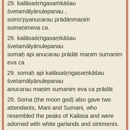
29. kailāsaśṛṅgasaṁkāśau
śvetamālyānulepanau ,
somo'pyanucarau prādānmaṇiṁ
sumaṇimeva ca.
29.
kailāsaśṛṅgasaṃkāśau
śvetamālyānulepanau
somaḥ api anucarau prādāt maṇim sumanim
eva ca
29.
somaḥ api kailāsaśṛṅgasaṃkāśau
śvetamālyānulepanau
anucarau maṇim sumanim eva ca prādāt
29.
Soma (the moon god) also gave two
attendants, Mani and Sumani, who
resembled the peaks of Kailasa and were
adorned with white garlands and ointments.