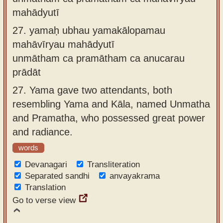
mahādyutī
27.
yamaḥ ubhau yamakālopamau
mahāvīryau mahādyutī
unmātham ca pramātham ca anucarau
prādāt
27.
Yama gave two attendants, both
resembling Yama and Kāla, named Unmatha
and Pramatha, who possessed great power
and radiance.
words
Devanagari
Transliteration
Separated sandhi
anvayakrama
Translation
Go to verse view