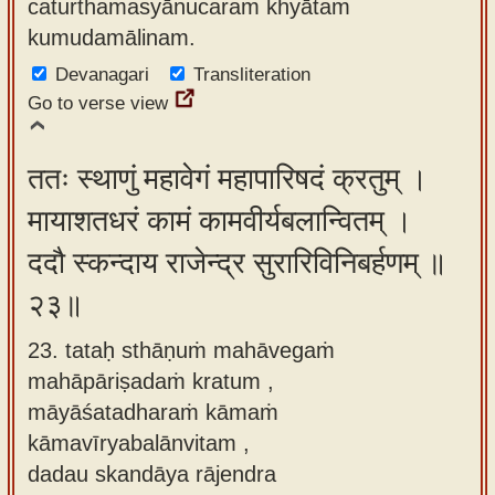
caturthamasyānucaraṁ khyātaṁ
kumudamālinam.
Devanagari
Transliteration
Go to verse view
ततः स्थाणुं महावेगं महापारिषदं क्रतुम् ।
मायाशतधरं कामं कामवीर्यबलान्वितम् ।
ददौ स्कन्दाय राजेन्द्र सुरारिविनिबर्हणम् ॥
२३॥
23. tataḥ sthāṇuṁ mahāvegaṁ
mahāpāriṣadaṁ kratum ,
māyāśatadharaṁ kāmaṁ
kāmavīryabalānvitam ,
dadau skandāya rājendra