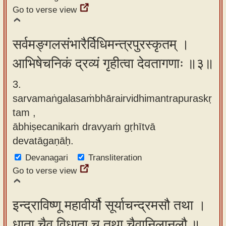
Go to verse view
सर्वमङ्गलसंभारैर्विधिमन्त्रपुरस्कृतम् ।
आभिषेचनिकं द्रव्यं गृहीत्वा देवतागणाः ॥३॥
3.
sarvamaṅgalasaṁbhārairvidhimantrapuraskṛ
tam ,
ābhiṣecanikaṁ dravyaṁ gṛhītvā
devatāgaṇāḥ.
Devanagari
Transliteration
Go to verse view
इन्द्राविष्णू महावीर्यौ सूर्याचन्द्रमसौ तथा ।
धाता चैव विधाता च तथा चैवानिलानलौ ॥