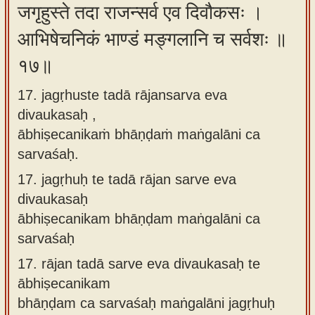
जगृहुस्ते तदा राजन्सर्व एव दिवौकसः ।
आभिषेचनिकं भाण्डं मङ्गलानि च सर्वशः ॥
१७॥
17. jagṛhuste tadā rājansarva eva
divaukasaḥ ,
ābhiṣecanikaṁ bhāṇḍaṁ maṅgalāni ca
sarvaśaḥ.
17.
jagṛhuḥ te tadā rājan sarve eva
divaukasaḥ
ābhiṣecanikam bhāṇḍam maṅgalāni ca
sarvaśaḥ
17.
rājan tadā sarve eva divaukasaḥ te
ābhiṣecanikam
bhāṇḍam ca sarvaśaḥ maṅgalāni jagṛhuḥ