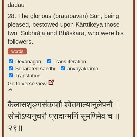
dadau
28.
The glorious (pratāpavān) Sun, being
pleased, bestowed upon Kārttikeya those
two, Subhrāja and Bhāskara, who were his
followers.
words
Devanagari
Transliteration
Separated sandhi
anvayakrama
Translation
Go to verse view
कैलासशृङ्गसंकाशौ श्वेतमाल्यानुलेपनौ ।
सोमोऽप्यनुचरौ प्रादान्मणिं सुमणिमेव च ॥
२९॥