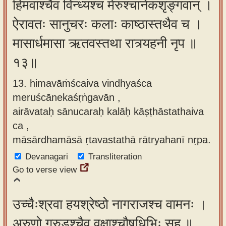
हिमवांश्चैव विन्ध्यश्च मेरुश्चानेकशृङ्गवान् ।
ऐरावतः सानुचरः कलाः काष्ठास्तथैव च ।
मासार्धमासा ऋतवस्तथा रात्र्यहनी नृप ॥
१३॥
13. himavāṁścaiva vindhyaśca
meruścānekaśṛṅgavān ,
airāvataḥ sānucaraḥ kalāḥ kāṣṭhāstathaiva
ca ,
māsārdhamāsā ṛtavastathā rātryahanī nṛpa.
Devanagari
Transliteration
Go to verse view
उच्चैःश्रवा हयश्रेष्ठो नागराजश्च वामनः ।
अरुणो गरुडश्चैव वृक्षाश्चौषधिभिः सह ॥