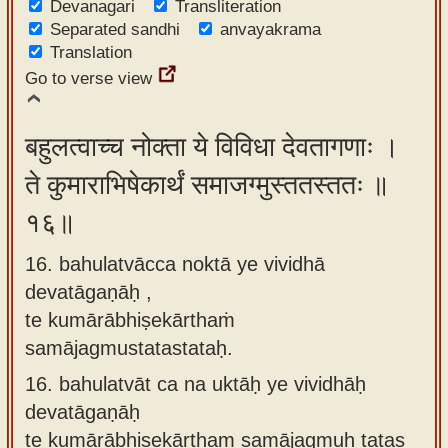
Devanagari
Transliteration
Separated sandhi
anvayakrama
Translation
Go to verse view
बहुलत्वाच्च नोक्ता ये विविधा देवतागणाः ।
ते कुमाराभिषेकार्थं समाजग्मुस्ततस्ततः ॥
१६॥
16. bahulatvācca noktā ye vividhā
devatāgaṇāḥ ,
te kumārābhiṣekārthaṁ
samājagmustatastataḥ.
16.
bahulatvāt ca na uktāḥ ye vividhāḥ
devatāgaṇāḥ
te kumārābhiṣekārtham samājagmuḥ tatas