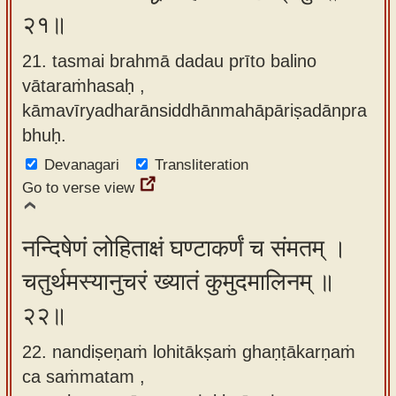
२१॥
21. tasmai brahmā dadau prīto balino
vātaraṁhasaḥ ,
kāmavīryadharānsiddhānmahāpāriṣadānpra
bhuḥ.
Devanagari
Transliteration
Go to verse view
नन्दिषेणं लोहिताक्षं घण्टाकर्णं च संमतम् ।
चतुर्थमस्यानुचरं ख्यातं कुमुदमालिनम् ॥
२२॥
22. nandiṣeṇaṁ lohitākṣaṁ ghaṇṭākarṇaṁ
ca saṁmatam ,