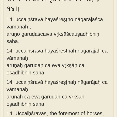
१४॥
14. uccaiḥśravā hayaśreṣṭho nāgarājaśca
vāmanaḥ ,
aruṇo garuḍaścaiva vṛkṣāścauṣadhibhiḥ
saha.
14.
uccaiḥśravā hayaśreṣṭhaḥ nāgarājaḥ ca
vāmanaḥ
aruṇaḥ garuḍaḥ ca eva vṛkṣāḥ ca
oṣadhibhiḥ saha
14.
uccaiḥśravā hayaśreṣṭhaḥ nāgarājaḥ ca
vāmanaḥ
aruṇaḥ ca eva garuḍaḥ ca vṛkṣāḥ
oṣadhibhiḥ saha
14.
Uccaiḥśravas, the foremost of horses,