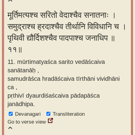
मूर्तिमत्यश्च सरितो वेदाश्चैव सनातनाः ।
समुद्राश्च ह्रदाश्चैव तीर्थानि विविधानि च ।
पृथिवी द्यौर्दिशश्चैव पादपाश्च जनाधिप ॥
११॥
11. mūrtimatyaśca sarito vedāścaiva
sanātanāḥ ,
samudrāśca hradāścaiva tīrthāni vividhāni
ca ,
pṛthivī dyaurdiśaścaiva pādapāśca
janādhipa.
Devanagari
Transliteration
Go to verse view