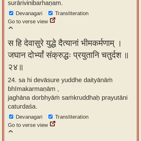
surārivinibarhaṇam.
Devanagari
Transliteration
Go to verse view
स हि देवासुरे युद्धे दैत्यानां भीमकर्मणाम् ।
जघान दोर्भ्यां संक्रुद्धः प्रयुतानि चतुर्दश ॥
२४॥
24. sa hi devāsure yuddhe daityānāṁ
bhīmakarmaṇām ,
jaghāna dorbhyāṁ saṁkruddhaḥ prayutāni
caturdaśa.
Devanagari
Transliteration
Go to verse view