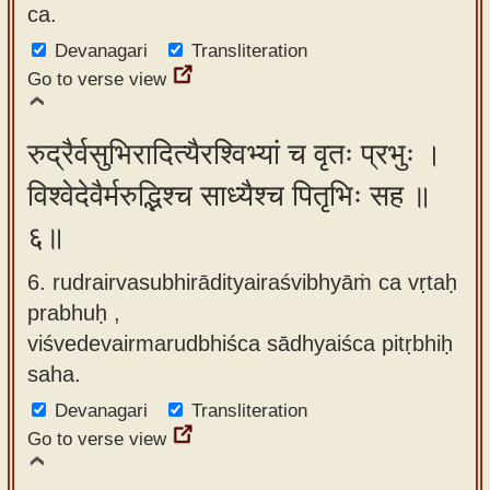
ca.
Devanagari
Transliteration
Go to verse view
रुद्रैर्वसुभिरादित्यैरश्विभ्यां च वृतः प्रभुः ।
विश्वेदेवैर्मरुद्भिश्च साध्यैश्च पितृभिः सह ॥
६॥
6. rudrairvasubhirādityairaśvibhyāṁ ca vṛtaḥ
prabhuḥ ,
viśvedevairmarudbhiśca sādhyaiśca pitṛbhiḥ
saha.
Devanagari
Transliteration
Go to verse view