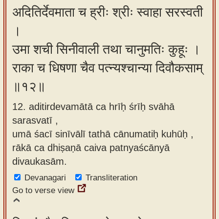
अदितिर्देवमाता च ह्रीः श्रीः स्वाहा सरस्वती
।
उमा शची सिनीवाली तथा चानुमतिः कुहूः ।
राका च धिषणा चैव पत्न्यश्चान्या दिवौकसाम्
॥१२॥
12. aditirdevamātā ca hrīḥ śrīḥ svāhā
sarasvatī ,
umā śacī sinīvālī tathā cānumatiḥ kuhūḥ ,
rākā ca dhiṣaṇā caiva patnyaścānyā
divaukasām.
Devanagari
Transliteration
Go to verse view