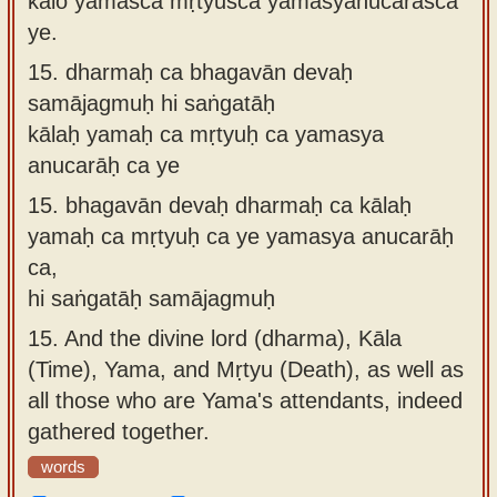
kālo yamaśca mṛtyuśca yamasyānucarāśca
ye.
15.
dharmaḥ ca bhagavān devaḥ
samājagmuḥ hi saṅgatāḥ
kālaḥ yamaḥ ca mṛtyuḥ ca yamasya
anucarāḥ ca ye
15.
bhagavān devaḥ dharmaḥ ca kālaḥ
yamaḥ ca mṛtyuḥ ca ye yamasya anucarāḥ
ca,
hi saṅgatāḥ samājagmuḥ
15.
And the divine lord (dharma), Kāla
(Time), Yama, and Mṛtyu (Death), as well as
all those who are Yama's attendants, indeed
gathered together.
words