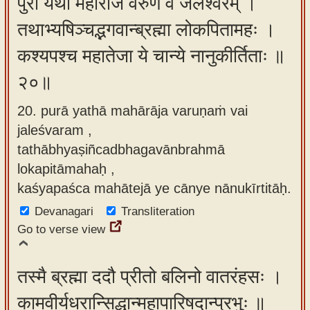
पुरा यथा महाराज वरुणं वै जलेश्वरम् ।
तथाभ्यषिञ्चद्भगवान्ब्रह्मा लोकपितामहः ।
कश्यपश्च महातेजा ये चान्ये नानुकीर्तिताः ॥
२०॥
20. purā yathā mahārāja varuṇaṁ vai
jaleśvaram ,
tathābhyaṣiñcadbhagavānbrahmā
lokapitāmahaḥ ,
kaśyapaśca mahātejā ye cānye nānukīrtitāḥ.
Devanagari
Transliteration
Go to verse view
तस्मै ब्रह्मा ददौ प्रीतो बलिनो वातरंहसः ।
कामवीर्यधरान्सिद्धान्महापारिषदान्प्रभुः ॥