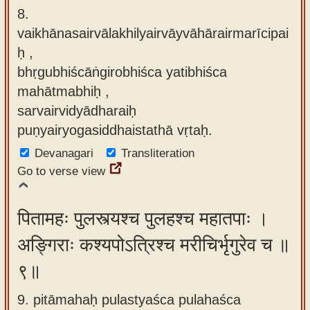
8.
vaikhānasairvālakhilyairvāyvāhārairmarīcipai
ḥ ,
bhṛgubhiścāṅgirobhiśca yatibhiśca
mahātmabhiḥ ,
sarvairvidyādharaiḥ
puṇyairyogasiddhaistathā vṛtaḥ.
Devanagari
Transliteration
Go to verse view
पितामहः पुलस्त्यश्च पुलहश्च महातपाः ।
अङ्गिराः कश्यपोऽत्रिश्च मरीचिर्भृगुरेव च ॥
९॥
9. pitāmahaḥ pulastyaśca pulahaśca