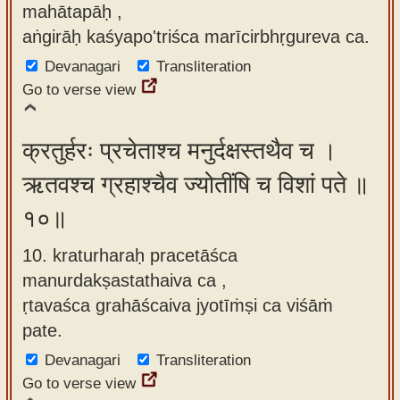
mahātapāḥ ,
aṅgirāḥ kaśyapo'triśca marīcirbhṛgureva ca.
Devanagari
Transliteration
Go to verse view
क्रतुर्हरः प्रचेताश्च मनुर्दक्षस्तथैव च ।
ऋतवश्च ग्रहाश्चैव ज्योतींषि च विशां पते ॥
१०॥
10. kraturharaḥ pracetāśca
manurdakṣastathaiva ca ,
ṛtavaśca grahāścaiva jyotīṁṣi ca viśāṁ
pate.
Devanagari
Transliteration
Go to verse view