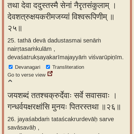
तथा देवा ददुस्तस्मै सेनां नैरृतसंकुलाम् ।
देवशत्रुक्षयकरीमजय्यां विश्वरूपिणीम् ॥
२५॥
25. tathā devā dadustasmai senāṁ
nairṛtasaṁkulām ,
devaśatrukṣayakarīmajayyāṁ viśvarūpiṇīm.
Devanagari
Transliteration
Go to verse view
जयशब्दं ततश्चक्रुर्देवाः सर्वे सवासवाः ।
गन्धर्वयक्षरक्षांसि मुनयः पितरस्तथा ॥२६॥
26. jayaśabdaṁ tataścakrurdevāḥ sarve
savāsavāḥ ,