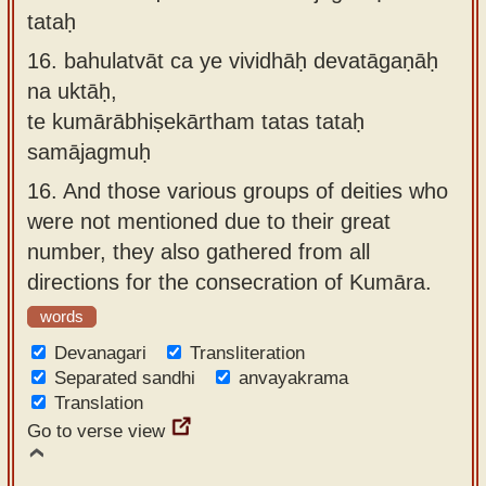
tataḥ
16.
bahulatvāt ca ye vividhāḥ devatāgaṇāḥ
na uktāḥ,
te kumārābhiṣekārtham tatas tataḥ
samājagmuḥ
16.
And those various groups of deities who
were not mentioned due to their great
number, they also gathered from all
directions for the consecration of Kumāra.
words
Devanagari
Transliteration
Separated sandhi
anvayakrama
Translation
Go to verse view