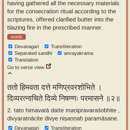
having gathered all the necessary materials
app
for the consecration ritual according to the
About
scriptures, offered clarified butter into the
our
blazing fire in the prescribed manner.
Sanskrit
words
typing
Devanagari
Transliteration
tool
Separated sandhi
anvayakrama
Translation
Go to verse view
ततो हिमवता दत्ते मणिप्रवरशोभिते ।
दिव्यरत्नाचिते दिव्ये निषण्णः परमासने ॥२॥
2. tato himavatā datte maṇipravaraśobhite ,
divyaratnācite divye niṣaṇṇaḥ paramāsane.
Devanagari
Transliteration