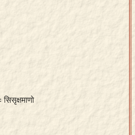
ाः सिसृक्षमाणो