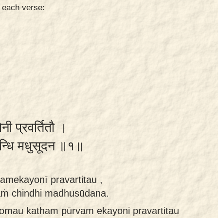
n each verse:
ोनी प्रवर्तितौ ।
िन्धि मधुसूदन ॥१॥
mekayonī pravartitau ,
aṁ chindhi madhusūdana.
ṣomau katham pūrvam ekayoni pravartitau