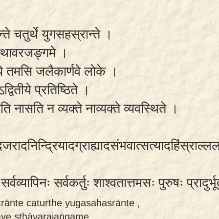
ते चतुर्थे युगसहस्रान्ते ।
 स्थावरजङ्गमे ।
्धे तमसि जलैकार्णवे लोके ।
द्वितीये प्रतिष्ठिते ।
सति नासति न व्यक्ते नाव्यक्ते व्यवस्थिते ।
रादनिन्द्रियादग्राह्यादसंभवात्सत्यादहिंस्राल्ललामा
र्वव्यापिनः सर्वकर्तुः शाश्वतात्तमसः पुरुषः प्रादु
krānte caturthe yugasahasrānte ,
aye sthāvarajaṅgame ,