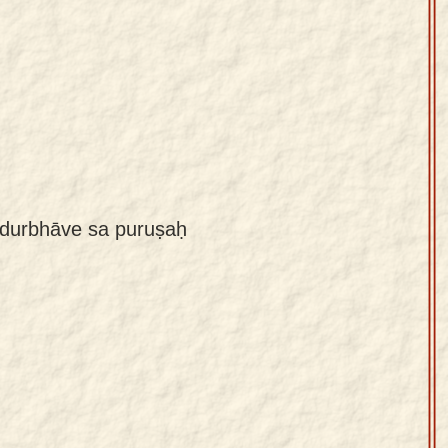
durbhāve sa puruṣaḥ