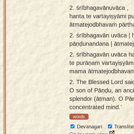
app
2. śrībhagavānuvāca ,
hanta te vartayiṣyāmi 
About
ātmatejodbhavaṁ pārth
our
Sanskrit
2.
śrībhagavān uvāca | 
typing
pāṇḍunandana | ātmat
tool
2.
śrībhagavān uvāca h
te purāṇam vartayiṣyāmi
mama ātmatejodbhavam 
2.
The Blessed Lord said:
O son of Pāṇḍu, an anci
splendor (ātman). O Pārt
concentrated mind.'
words
Devanagari
Translite