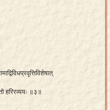
द्विविधप्रवृत्तिविशेषात्
र्भूतो हरिरव्ययः ॥३॥