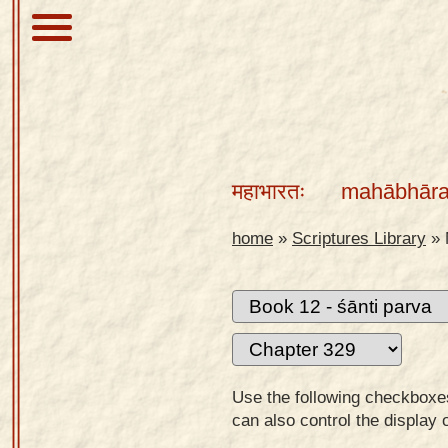
About
Scriptures
महाभारतः
mahābhāra
Library
Sanskrit
home
»
Scriptures Library
»
Alphabet
Tutor –
desktop
Sanskrit
Alphabet
Use the following checkboxes 
tutor –
can also control the display 
mobile