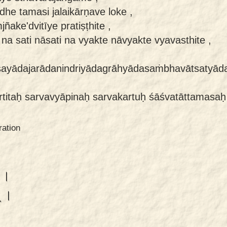
ndhe tamasi jalaikārṇave loke ,
ñake'dvitīye pratiṣṭhite ,
na sati nāsati na vyakte nāvyakte vyavasthite ,
ayādajarādanindriyādagrāhyādasaṁbhavātsatyāda
itaḥ sarvavyāpinaḥ sarvakartuḥ śāśvatāttamasaḥ
ration
ि ।
् ।