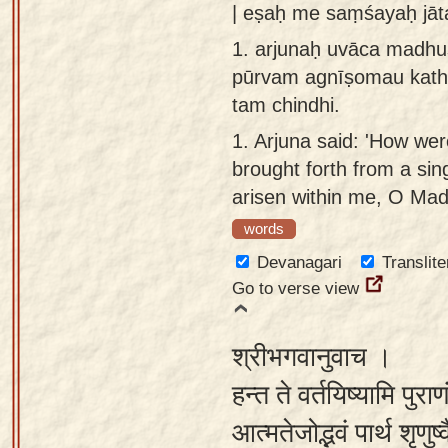
| eṣaḥ me saṃśayaḥ jā
Sanskrit
use our
1.
arjunaḥ uvāca madhu
Course
Sanskrit
pūrvam agnīṣomau katha
Alphabet
Bhagavad
tam chindhi.
Tutor
Gita
1.
Arjuna said: 'How wer
discourses
How to
brought forth from a sin
in Sanskrit
use our
arisen within me, O Madh
Sanskrit
Articles
Reading
words
Contact
Tutor
Devanagari
Translite
us
Go to verse view
How to
use our
श्रीभगवानुवाच ।
Sanskrit
Text to
हन्त ते वर्तयिष्यामि पुरा
Speech
आत्मतेजोद्भवं पार्थ शृ
web-