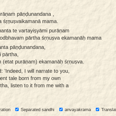
purāṇaṁ pāṇḍunandana ,
a śṛṇuṣvaikamanā mama.
hanta te vartayiṣyāmi purāṇam
ejodbhavam pārtha śṛṇuṣva ekamanāḥ mama
anta pāṇḍunandana,
 pārtha,
(etat purāṇam) ekamanāḥ śṛṇuṣva.
 'Indeed, I will narrate to you,
ent tale born from my own
ha, listen to it from me with a
ration
Separated sandhi
anvayakrama
Transla