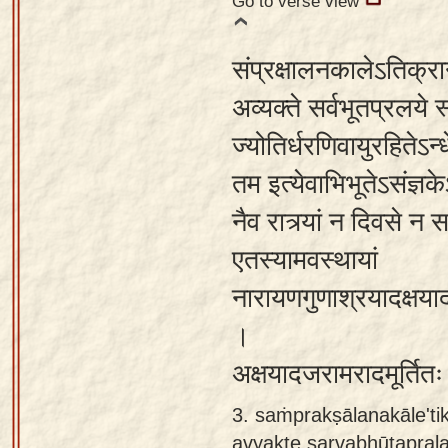
Go to verse view
संप्रक्षालनकालेऽतिक्रान्
अव्यक्ते सर्वभूतप्रलये
ज्योतिर्धरणिवायुरहितेऽन
तम इत्येवाभिभूतेऽसंज्ञकेऽ
नैव रात्र्यां न दिवसे न 
एतस्यामवस्थायां
नारायणगुणाश्रयादक्षयादज
।
अक्षयादजरामरादमूर्तितः स
3. saṁprakṣālanakāle'ti
avyakte sarvabhūtapral