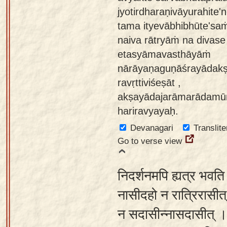
jyotirdharaṇivāyurahite'
tama ityevābhibhūte'saṁj
naiva rātryāṁ na divase 
etasyāmavasthāyāṁ
nārāyaṇaguṇāśrayādakṣ
ravṛttiviśeṣāt ,
akṣayādajarāmarādamūrt
hariravyayaḥ.
Devanagari
Translite
Go to verse view
निदर्शनमपि ह्यत्र भवत
नासीदहो न रात्रिरासीत
न सदासीन्नासदासीत् ।