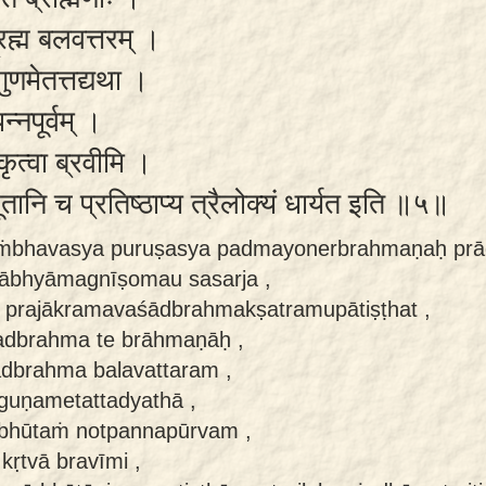
द्ब्रह्म बलवत्तरम् ।
ुणमेतत्तद्यथा ।
पन्नपूर्वम् ।
कृत्वा ब्रवीमि ।
ूतानि च प्रतिष्ठाप्य त्रैलोक्यं धार्यत इति ॥५॥
ṁbhavasya puruṣasya padmayonerbrahmaṇaḥ prā
rābhyāmagnīṣomau sasarja ,
te prajākramavaśādbrahmakṣatramupātiṣṭhat ,
dbrahma te brāhmaṇāḥ ,
ādbrahma balavattaram ,
aguṇametattadyathā ,
bhūtaṁ notpannapūrvam ,
kṛtvā bravīmi ,