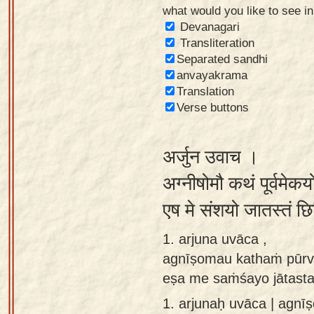
what would you like to see i
Sanskrit
Devanagari
Reading
Transliteration
Separated sandhi
Tutor
anvayakrama
Sanskrit
Translation
text to
Verse buttons
speech
अर्जुन उवाच ।
Sanskrit
typing
अग्नीषोमौ कथं पूर्वमेकय
tool
एष मे संशयो जातस्तं छ
Using
1. arjuna uvāca ,
our
agnīṣomau kathaṁ pūrva
learning
eṣa me saṁśayo jātast
tools
1.
arjunaḥ uvāca | agnī
Spoken
How to