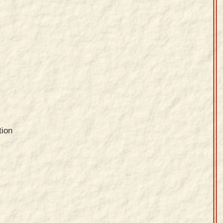
,
tion