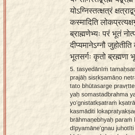
योऽग्निस्तत्क्षत्रं क्षत्रा
कस्मादिति लोकप्रत्यक्षग
ब्राह्मणेभ्यः परं भूतं नोत्
दीप्यमानेऽग्नौ जुहोतीति 
भूतसर्गः कृतो ब्रह्मणा भ
5. tasyedānīṁ tamaḥsa
prajāḥ sisṛkṣamāṇo net
tato bhūtasarge pravṛt
yaḥ somastadbrahma ya
yo'gnistatkṣatraṁ kṣatr
kasmāditi lokapratyakṣ
brāhmaṇebhyaḥ paraṁ 
dīpyamāne'gnau juhotīti 