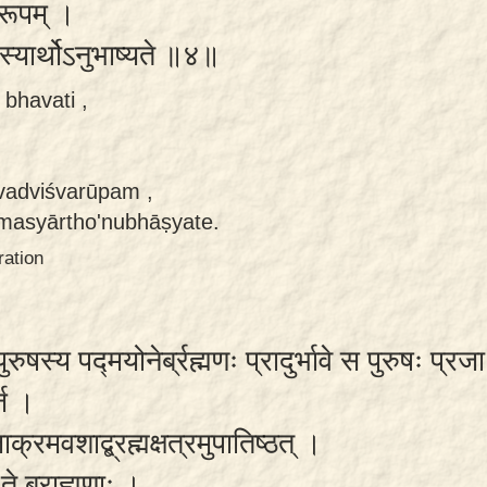
वरूपम् ।
स्यार्थोऽनुभाष्यते ॥४॥
bhavati ,
vadviśvarūpam ,
amasyārtho'nubhāṣyate.
ration
ुषस्य पद्मयोनेर्ब्रह्मणः प्रादुर्भावे स पुरुषः प्रज
्ज ।
जाक्रमवशाद्ब्रह्मक्षत्रमुपातिष्ठत् ।
म ते ब्राह्मणाः ।