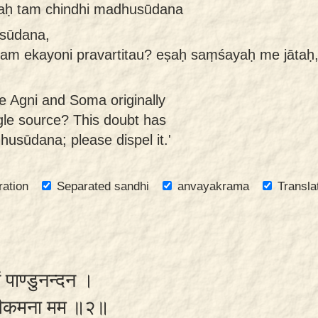
taḥ tam chindhi madhusūdana
sūdana,
m ekayoni pravartitau? eṣaḥ saṃśayaḥ me jātaḥ
e Agni and Soma originally
gle source? This doubt has
usūdana; please dispel it.'
ration
Separated sandhi
anvayakrama
Transla
णं पाण्डुनन्दन ।
णुष्वैकमना मम ॥२॥