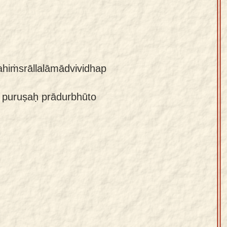
hiṁsrāllalāmādvividhap
 puruṣaḥ prādurbhūto