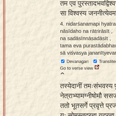
तम एव पुरस्तादभवद्विश्
सा विश्वस्य जननीत्येवम
4. nidarśanamapi hyatra 
nāsīdaho na rātrirāsīt ,
na sadāsīnnāsadāsīt ,
tama eva purastādabha
sā viśvasya jananītyev
Devanagari
Translite
Go to verse view
तस्येदानीं तमःसंभवस्य पुर
नेत्राभ्यामग्नीषोमौ ससर
ततो भूतसर्गे प्रवृत्ते प्र
यः सोमस्तद्ब्रह्म यद्ब्रह्